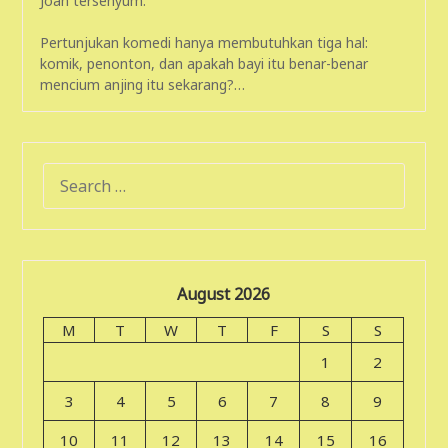
Joan tersenyum.
Pertunjukan komedi hanya membutuhkan tiga hal:
komik, penonton, dan apakah bayi itu benar-benar
mencium anjing itu sekarang?…
SEARCH
FOR:
August 2026
M
T
W
T
F
S
S
1
2
3
4
5
6
7
8
9
10
11
12
13
14
15
16