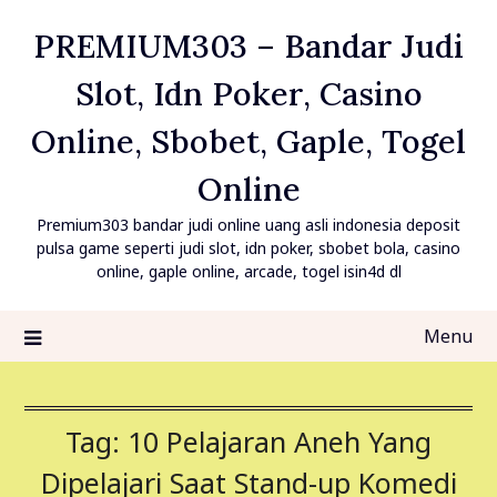
Skip
PREMIUM303 – Bandar Judi
to
content
Slot, Idn Poker, Casino
Online, Sbobet, Gaple, Togel
Online
Premium303 bandar judi online uang asli indonesia deposit
pulsa game seperti judi slot, idn poker, sbobet bola, casino
online, gaple online, arcade, togel isin4d dl
Menu
Tag:
10 Pelajaran Aneh Yang
Dipelajari Saat Stand-up Komedi