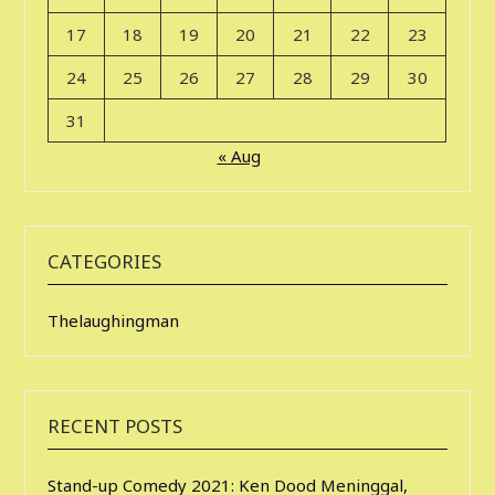
17
18
19
20
21
22
23
24
25
26
27
28
29
30
31
« Aug
CATEGORIES
Thelaughingman
RECENT POSTS
Stand-up Comedy 2021: Ken Dood Meninggal,