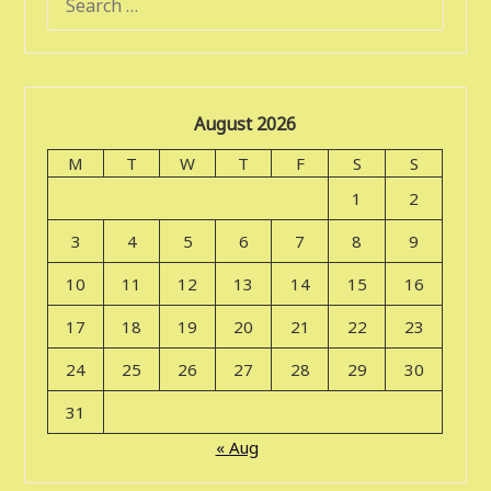
FOR:
August 2026
M
T
W
T
F
S
S
1
2
3
4
5
6
7
8
9
10
11
12
13
14
15
16
17
18
19
20
21
22
23
24
25
26
27
28
29
30
31
« Aug