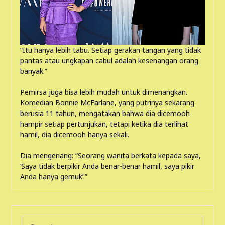
“Itu hanya lebih tabu. Setiap gerakan tangan yang tidak
pantas atau ungkapan cabul adalah kesenangan orang
banyak.”
Pemirsa juga bisa lebih mudah untuk dimenangkan.
Komedian Bonnie McFarlane, yang putrinya sekarang
berusia 11 tahun, mengatakan bahwa dia dicemooh
hampir setiap pertunjukan, tetapi ketika dia terlihat
hamil, dia dicemooh hanya sekali.
Dia mengenang: “Seorang wanita berkata kepada saya,
‘Saya tidak berpikir Anda benar-benar hamil, saya pikir
Anda hanya gemuk’.”
SEARCH