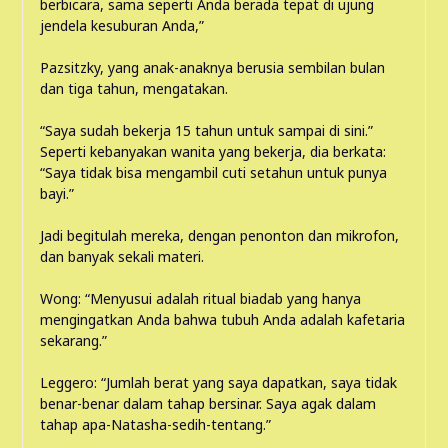
berbicara, sama seperti Anda berada tepat di ujung
jendela kesuburan Anda,”
Pazsitzky, yang anak-anaknya berusia sembilan bulan
dan tiga tahun, mengatakan.
“Saya sudah bekerja 15 tahun untuk sampai di sini.”
Seperti kebanyakan wanita yang bekerja, dia berkata:
“Saya tidak bisa mengambil cuti setahun untuk punya
bayi.”
Jadi begitulah mereka, dengan penonton dan mikrofon,
dan banyak sekali materi.
Wong: “Menyusui adalah ritual biadab yang hanya
mengingatkan Anda bahwa tubuh Anda adalah kafetaria
sekarang.”
Leggero: “Jumlah berat yang saya dapatkan, saya tidak
benar-benar dalam tahap bersinar. Saya agak dalam
tahap apa-Natasha-sedih-tentang.”