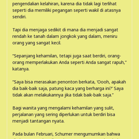
pengendalian kelahiran, karena dia tidak lagi terlihat
seperti dia memiliki pegangan seperti wakil di atasnya
sendiri.
Tapi dia menjaga sedikit di mana dia menjadi sangat
rendah ke tanah dalam jongkok yang dalam, meniru
orang yang sangat kecil.
“Sepanjang kehamilan, tetapi juga saat berdiri, orang-
orang memperlakukan Anda seperti Anda sangat rapuh,”
katanya.
“Saya bisa merasakan penonton berkata, ‘Oooh, apakah
dia baik-baik saja, patung kaca yang berharga ini?’ Saya
tidak akan melakukannya jika tidak baik-baik saja.”
Bagi wanita yang mengalami kehamilan yang sulit,
perjalanan yang sering diperlukan untuk berdiri bisa
menjadi tantangan nyata.
Pada bulan Februari, Schumer mengumumkan bahwa