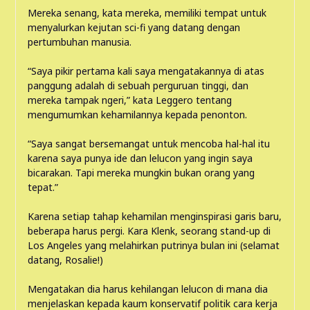
Mereka senang, kata mereka, memiliki tempat untuk
menyalurkan kejutan sci-fi yang datang dengan
pertumbuhan manusia.
“Saya pikir pertama kali saya mengatakannya di atas
panggung adalah di sebuah perguruan tinggi, dan
mereka tampak ngeri,” kata Leggero tentang
mengumumkan kehamilannya kepada penonton.
“Saya sangat bersemangat untuk mencoba hal-hal itu
karena saya punya ide dan lelucon yang ingin saya
bicarakan. Tapi mereka mungkin bukan orang yang
tepat.”
Karena setiap tahap kehamilan menginspirasi garis baru,
beberapa harus pergi. Kara Klenk, seorang stand-up di
Los Angeles yang melahirkan putrinya bulan ini (selamat
datang, Rosalie!)
Mengatakan dia harus kehilangan lelucon di mana dia
menjelaskan kepada kaum konservatif politik cara kerja